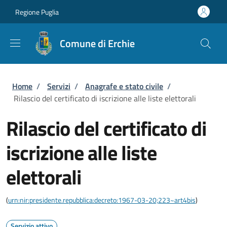
Salta al contenuto principale
Skip to footer content
Regione Puglia
Comune di Erchie
Briciole di pane
Home
/
Servizi
/
Anagrafe e stato civile
/
Rilascio del certificato di iscrizione alle liste elettorali
Rilascio del certificato di
iscrizione alle liste
elettorali
(
urn:nir:presidente.repubblica:decreto:1967-03-20;223~art4bis
)
Servizio attivo