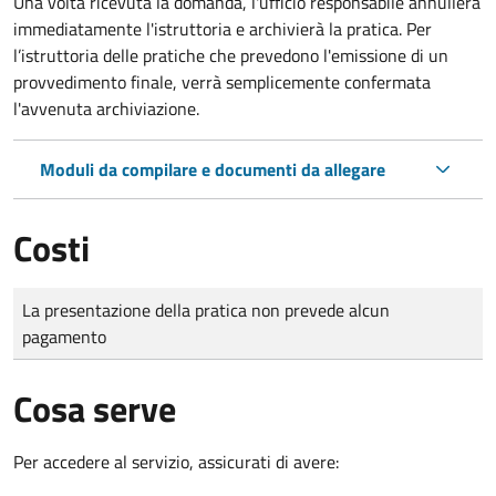
Una volta ricevuta la domanda, l'ufficio responsabile annullerà
immediatamente l'istruttoria e archivierà la pratica. Per
l’istruttoria delle pratiche che prevedono l'emissione di un
provvedimento finale, verrà semplicemente confermata
l'avvenuta archiviazione.
Moduli da compilare e documenti da allegare
Costi
Tipo di pagamento
Importo
La presentazione della pratica non prevede alcun
pagamento
Cosa serve
Per accedere al servizio, assicurati di avere: