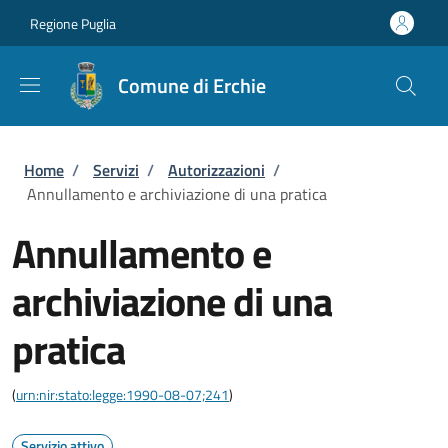
Salta al contenuto principale
Skip to footer content
Regione Puglia
Comune di Erchie
Briciole di pane
Home
/
Servizi
/
Autorizzazioni
/
Annullamento e archiviazione di una pratica
Annullamento e
archiviazione di una
pratica
(
urn:nir:stato:legge:1990-08-07;241
)
Servizio attivo