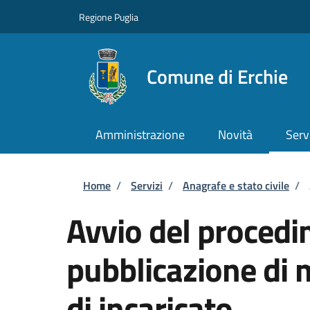
Salta al contenuto principale
Skip to footer content
Regione Puglia
Comune di Erchie
Amministrazione
Novità
Serv
Briciole di pane
Home
/
Servizi
/
Anagrafe e stato civile
/
Avvio del procedi
pubblicazione di 
di incaricato