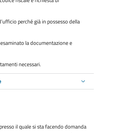
odice fiscale e richiesta di
’ufficio perché già in possesso della
er esaminato la documentazione e
rtamenti necessari.
e
presso il quale si sta facendo domanda