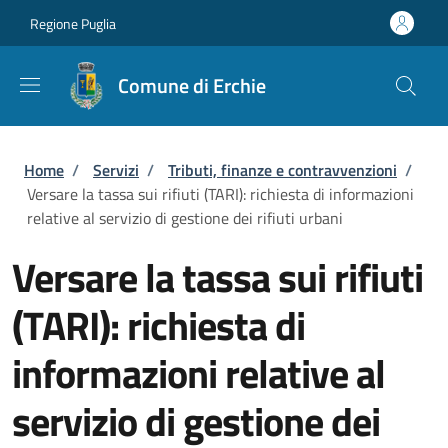
Salta al contenuto principale
Skip to footer content
Regione Puglia
Comune di Erchie
Briciole di pane
Home
/
Servizi
/
Tributi, finanze e contravvenzioni
/
Versare la tassa sui rifiuti (TARI): richiesta di informazioni
relative al servizio di gestione dei rifiuti urbani
Versare la tassa sui rifiuti
(TARI): richiesta di
informazioni relative al
servizio di gestione dei