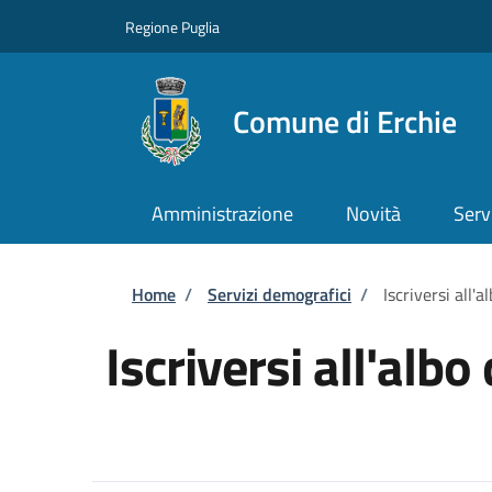
Salta al contenuto principale
Skip to footer content
Regione Puglia
Comune di Erchie
Amministrazione
Novità
Serv
Briciole di pane
Home
/
Servizi demografici
/
Iscriversi all'a
Iscriversi all'albo