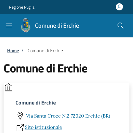
Salta al contenuto principale
Skip to footer content
Regione Puglia
Comune di Erchie
Briciole di pane
Home
/
Comune di Erchie
Comune di Erchie
Comune di Erchie
Via Santa Croce N.2 72020 Erchie (BR)
Sito istituzionale