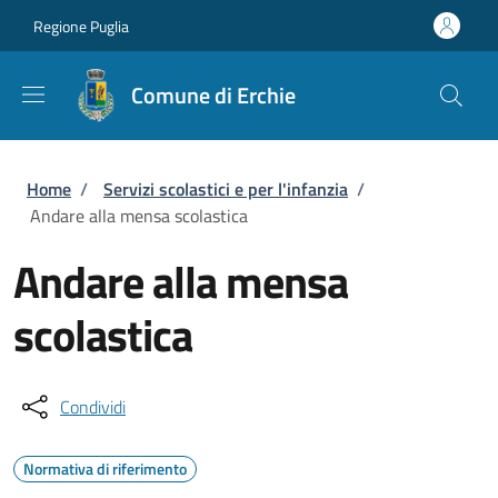
Salta al contenuto principale
Skip to footer content
Regione Puglia
Comune di Erchie
Briciole di pane
Home
/
Servizi scolastici e per l'infanzia
/
Andare alla mensa scolastica
Andare alla mensa
scolastica
Condividi
Normativa di riferimento