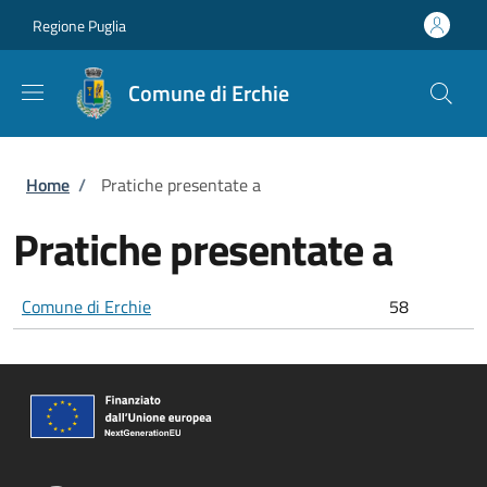
Salta al contenuto principale
Skip to footer content
Regione Puglia
Comune di Erchie
Briciole di pane
Home
/
Pratiche presentate a
Pratiche presentate a
Comune di Erchie
58