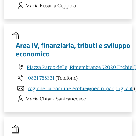
Maria Rosaria
Coppola
Area IV, finanziaria, tributi e sviluppo
economico
Piazza Parco delle, Rimembranze 72020 Erchie (
0831 768331
(Telefono)
ragioneria.comune.erchie@pec.rupar.puglia.it
(
Maria Chiara
Sanfrancesco