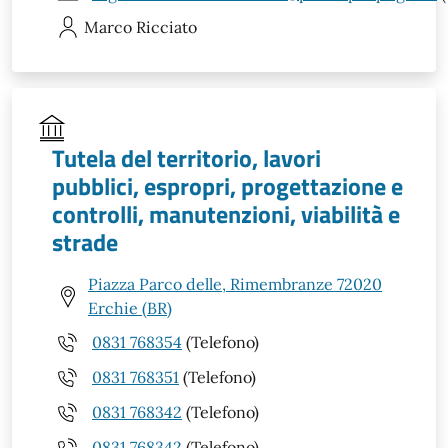
Marco
Ricciato
Tutela del territorio, lavori
pubblici, espropri, progettazione e
controlli, manutenzioni, viabilità e
strade
Piazza Parco delle, Rimembranze 72020
Erchie (BR)
0831 768354
(Telefono)
0831 768351
(Telefono)
0831 768342
(Telefono)
0831 768342
(Telefono)