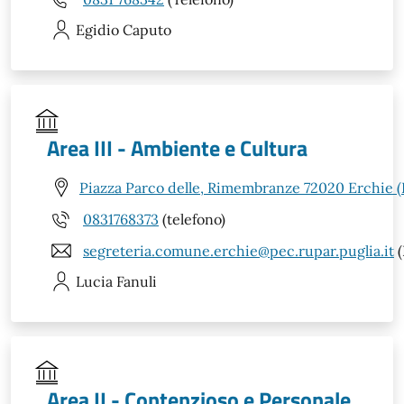
Egidio
Caputo
Area III - Ambiente e Cultura
Piazza Parco delle, Rimembranze 72020 Erchie (
0831768373
(telefono)
segreteria.comune.erchie@pec.rupar.puglia.it
(
Lucia
Fanuli
Area II - Contenzioso e Personale