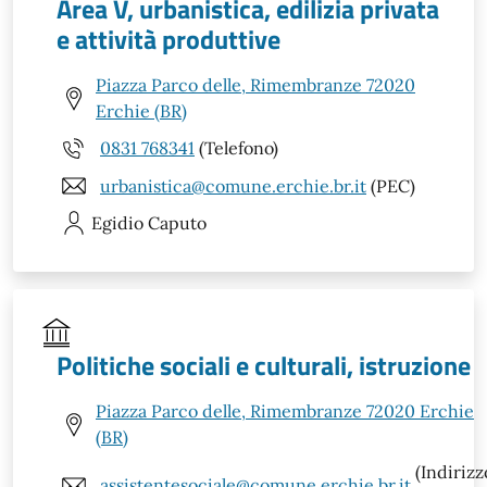
Area V, urbanistica, edilizia privata
e attività produttive
Piazza Parco delle, Rimembranze 72020
Erchie (BR)
0831 768341
(Telefono)
urbanistica@comune.erchie.br.it
(PEC)
Egidio
Caputo
Politiche sociali e culturali, istruzione
Piazza Parco delle, Rimembranze 72020 Erchie
(BR)
(Indirizz
assistentesociale@comune.erchie.br.it