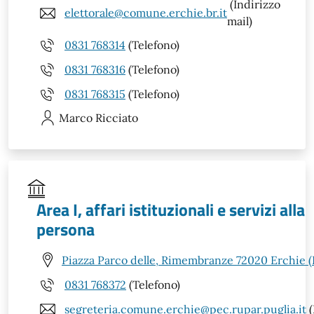
(Indirizzo
elettorale@comune.erchie.br.it
mail)
0831 768314
(Telefono)
0831 768316
(Telefono)
0831 768315
(Telefono)
Marco
Ricciato
Area I, affari istituzionali e servizi alla
persona
Piazza Parco delle, Rimembranze 72020 Erchie (
0831 768372
(Telefono)
segreteria.comune.erchie@pec.rupar.puglia.it
(