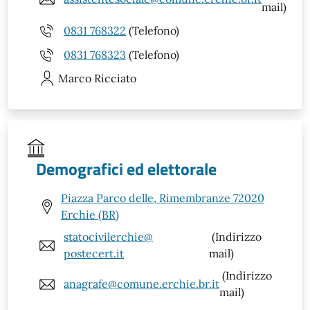
mail)
0831 768322
(Telefono)
0831 768323
(Telefono)
Marco
Ricciato
Demografici ed elettorale
Piazza Parco delle, Rimembranze 72020
Erchie (BR)
statocivilerchie@
(Indirizzo
postecert.it
mail)
(Indirizzo
anagrafe@comune.erchie.br.it
mail)