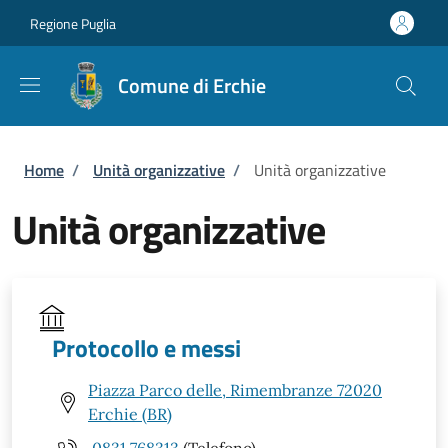
Salta al contenuto principale
Skip to footer content
Regione Puglia
Comune di Erchie
Briciole di pane
Home
/
Unità organizzative
/
Unità organizzative
Unità organizzative
Protocollo e messi
Piazza Parco delle, Rimembranze 72020
Erchie (BR)
0831 768313
(Telefono)