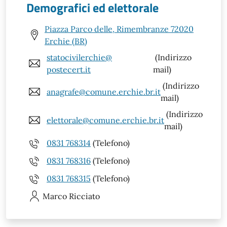
Demografici ed elettorale
Piazza Parco delle, Rimembranze 72020
Erchie (BR)
statocivilerchie@
(Indirizzo
postecert.it
mail)
(Indirizzo
anagrafe@comune.erchie.br.it
mail)
(Indirizzo
elettorale@comune.erchie.br.it
mail)
0831 768314
(Telefono)
0831 768316
(Telefono)
0831 768315
(Telefono)
Marco
Ricciato