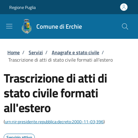
Salta al contenuto principale
Skip to footer content
Regione Puglia
Comune di Erchie
Briciole di pane
Home
/
Servizi
/
Anagrafe e stato civile
/
Trascrizione di atti di stato civile formati all'estero
Trascrizione di atti di
stato civile formati
all'estero
(
urn:nir:presidente.repubblica:decreto:2000-11-03;396
)
Servizio attivo