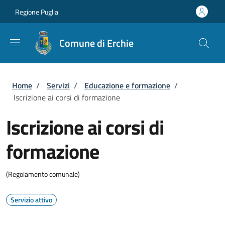
Salta al contenuto principale
Skip to footer content
Regione Puglia
Comune di Erchie
Briciole di pane
Home
/
Servizi
/
Educazione e formazione
/
Iscrizione ai corsi di formazione
Iscrizione ai corsi di
formazione
(Regolamento comunale)
Servizio attivo