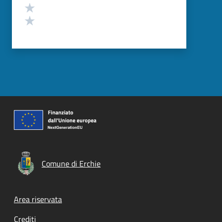
Valuta 2 stelle su 5
Valuta 1 stelle su 5
Comune di Erchie
Footer menu
Area riservata
Crediti