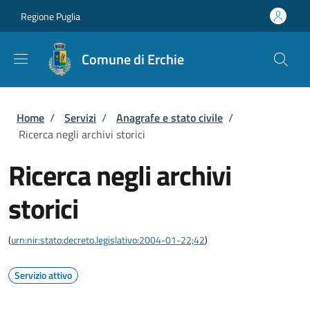
Salta al contenuto principale
Skip to footer content
Regione Puglia
Comune di Erchie
Briciole di pane
Home
/
Servizi
/
Anagrafe e stato civile
/
Ricerca negli archivi storici
Ricerca negli archivi
storici
(
urn:nir:stato:decreto.legislativo:2004-01-22;42
)
Servizio attivo