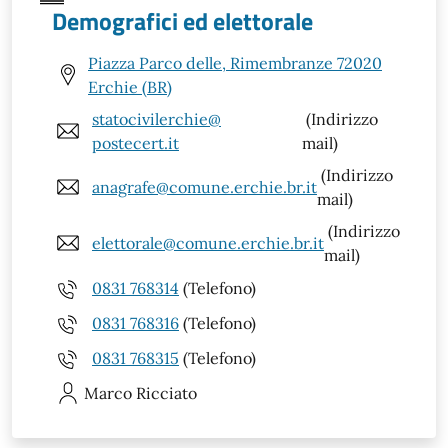
Demografici ed elettorale
Piazza Parco delle, Rimembranze 72020
Erchie (BR)
statocivilerchie@
(Indirizzo
postecert.it
mail)
(Indirizzo
anagrafe@comune.erchie.br.it
mail)
(Indirizzo
elettorale@comune.erchie.br.it
mail)
0831 768314
(Telefono)
0831 768316
(Telefono)
0831 768315
(Telefono)
Marco
Ricciato