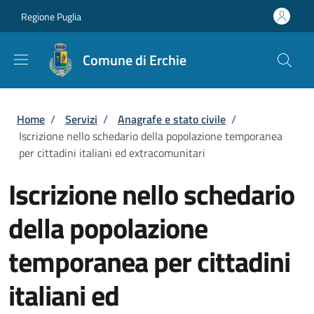
Salta al contenuto principale
Skip to footer content
Regione Puglia
Comune di Erchie
Briciole di pane
Home
/
Servizi
/
Anagrafe e stato civile
/
Iscrizione nello schedario della popolazione temporanea
per cittadini italiani ed extracomunitari
Iscrizione nello schedario
della popolazione
temporanea per cittadini
italiani ed