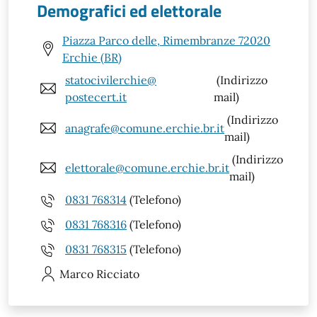
Demografici ed elettorale
Piazza Parco delle, Rimembranze 72020
Erchie (BR)
statocivilerchie@
(Indirizzo
postecert.it
mail)
(Indirizzo
anagrafe@comune.erchie.br.it
mail)
(Indirizzo
elettorale@comune.erchie.br.it
mail)
0831 768314
(Telefono)
0831 768316
(Telefono)
0831 768315
(Telefono)
Marco
Ricciato