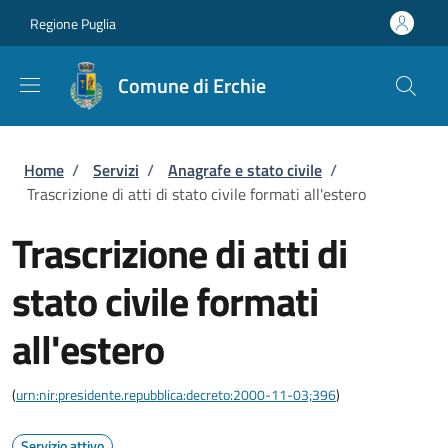
Salta al contenuto principale
Skip to footer content
Regione Puglia
Comune di Erchie
Briciole di pane
Home
/
Servizi
/
Anagrafe e stato civile
/
Trascrizione di atti di stato civile formati all'estero
Trascrizione di atti di
stato civile formati
all'estero
(
urn:nir:presidente.repubblica:decreto:2000-11-03;396
)
Servizio attivo