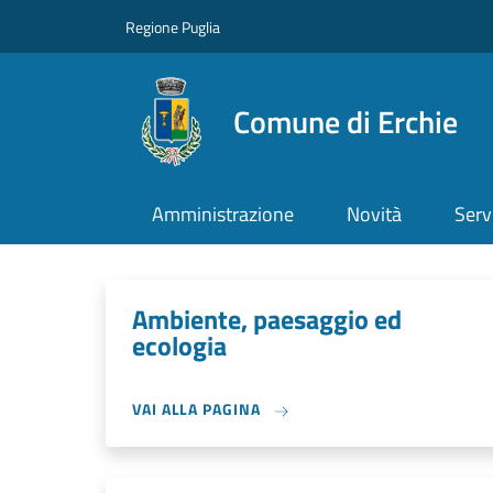
Salta al contenuto principale
Skip to footer content
Regione Puglia
Comune di Erchie
Amministrazione
Novità
Serv
Ambiente, paesaggio ed
ecologia
VAI ALLA PAGINA