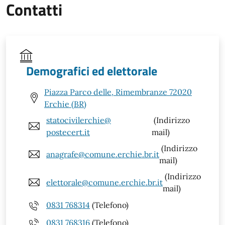
Contatti
Demografici ed elettorale
Piazza Parco delle, Rimembranze 72020
Erchie (BR)
statocivilerchie@
(Indirizzo
postecert.it
mail)
(Indirizzo
anagrafe@comune.erchie.br.it
mail)
(Indirizzo
elettorale@comune.erchie.br.it
mail)
0831 768314
(Telefono)
0831 768316
(Telefono)