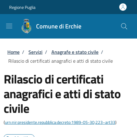
Salta al contenuto principale
Skip to footer content
Regione Puglia
Comune di Erchie
Briciole di pane
Home
/
Servizi
/
Anagrafe e stato civile
/
Rilascio di certificati anagrafici e atti di stato civile
Rilascio di certificati
anagrafici e atti di stato
civile
(
urn:nir:presidente.repubblica:decreto:1989-05-30;223~art33
)